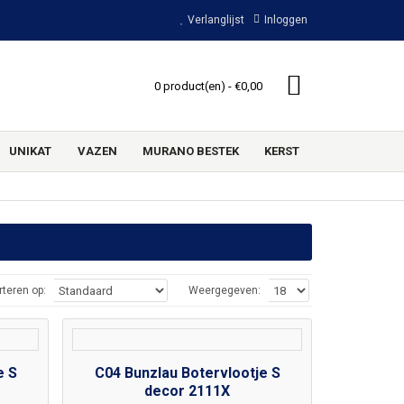
Verlanglijst
Inloggen
0 product(en) - €0,00
UNIKAT
VAZEN
MURANO BESTEK
KERST
rteren op:
Weergegeven:
e S
C04 Bunzlau Botervlootje S
decor 2111X