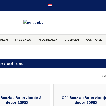
ALEN
THEE ENZO
IN DE KEUKEN
DIVERSEN
AAN TAFEL
ervloot rond
So
 Bunzlau Botervlootje S
C04 Bunzlau Botervlootj
decor 2095X
decor 2098X