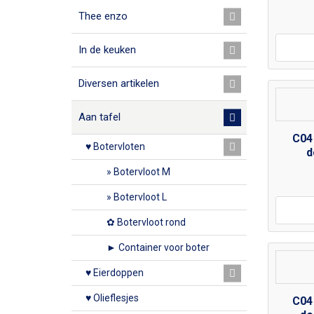
Thee enzo
In de keuken
Diversen artikelen
Aan tafel
C04
♥ Botervloten
d
» Botervloot M
» Botervloot L
✿ Botervloot rond
► Container voor boter
♥ Eierdoppen
♥ Olieflesjes
C04