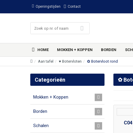
Openingstijden
Contact
HOME
MOKKEN + KOPPEN
BORDEN
SCH
Aan tafel
♥ Botervloten
✿ Botervloot rond
Categorieën
✿ Bot
Mokken + Koppen
Borden
C04
Schalen