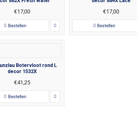
cor 882X Fresh Water
decor 884X Lace
€17,00
€17,00
Bestellen
Bestellen
unzlau Botervloot rond L
decor 1532X
€41,25
Bestellen