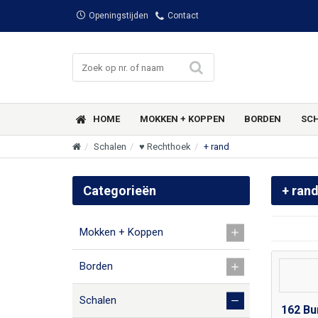
Openingstijden
Contact
HOME
MOKKEN + KOPPEN
BORDEN
SC
Schalen
♥ Rechthoek
+ rand
Categorieën
+ ran
Mokken + Koppen
Borden
Schalen
162 Bu