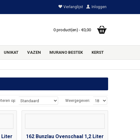
Verlanglijst
Inloggen
0 product(en) - €0,00
UNIKAT
VAZEN
MURANO BESTEK
KERST
rteren op:
Weergegeven:
 Liter
162 Bunzlau Ovenschaal 1,2 Liter