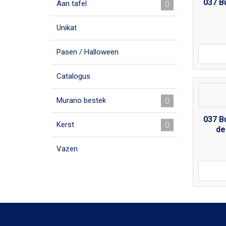
037 B
Aan tafel
Unikat
Pasen / Halloween
Catalogus
Murano bestek
037 B
Kerst
de
Vazen