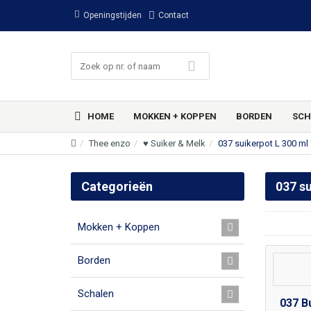
Openingstijden
Contact
HOME
MOKKEN + KOPPEN
BORDEN
SCH
Thee enzo
♥ Suiker & Melk
037 suikerpot L 300 ml
Categorieën
037 su
Mokken + Koppen
Borden
Schalen
037 B