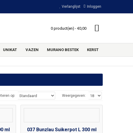
Verlanglijst
Inloggen
0 product(en) - €0,00
UNIKAT
VAZEN
MURANO BESTEK
KERST
rteren op:
Weergegeven:
00 ml
037 Bunzlau Suikerpot L 300 ml