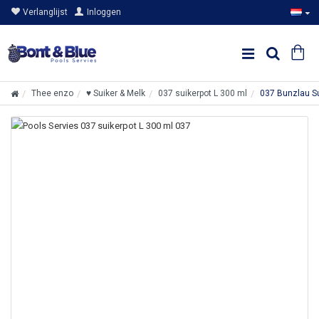
Verlanglijst
Inloggen
Thee enzo
♥ Suiker & Melk
037 suikerpot L 300 ml
037 Bunzlau Su