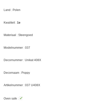
Land : Polen
Kwaliteit :
1e
Materiaal : Steengoed
Modelnummer : 037
Decornummer : Unikat 408X
Decornaam :
Poppy
Artikelnummer : 037
U408X
✓
Oven safe :