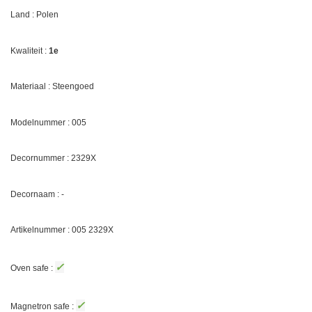
Land : Polen
Kwaliteit :
1e
Materiaal : Steengoed
Modelnummer : 005
Decornummer :
2329X
Decornaam : -
Artikelnummer : 005
2329X
✓
Oven safe :
✓
Magnetron safe :