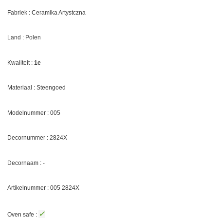
Fabriek : Ceramika Artystczna
Land : Polen
Kwaliteit :
1e
Materiaal : Steengoed
Modelnummer : 005
Decornummer :
2824X
Decornaam : -
Artikelnummer : 005
2824X
✓
Oven safe :