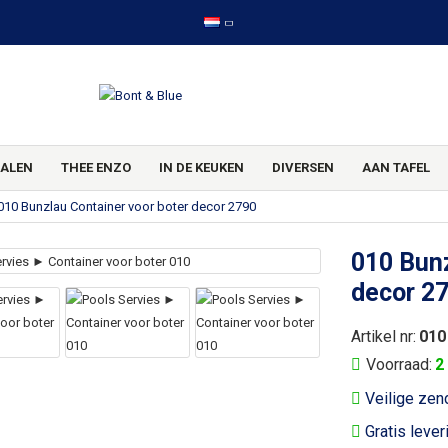
ALEN
THEE ENZO
IN DE KEUKEN
DIVERSEN
AAN TAFEL
010 Bunzlau Container voor boter decor 2790
010 Bunz
decor 2
Artikel nr:
010
Voorraad:
2
Veilige zen
Gratis lever