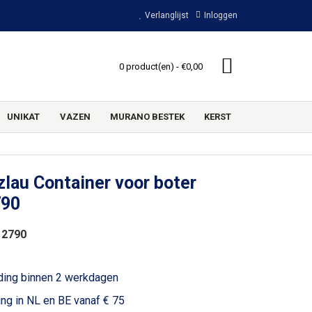
Verlanglijst
Inloggen
0 product(en) - €0,00
UNIKAT
VAZEN
MURANO BESTEK
KERST
lau Container voor boter
790
 2790
ding binnen 2 werkdagen
ing in NL en BE vanaf € 75