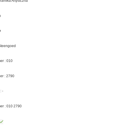
eramika Artystczna
n
e
 Steengoed
r : 010
er :
2790
 -
er : 010
2790
✓