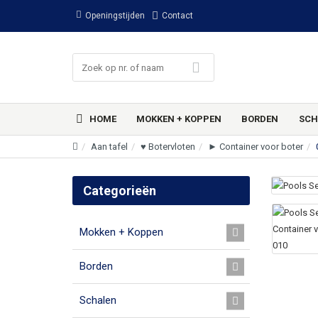
Openingstijden
Contact
HOME
MOKKEN + KOPPEN
BORDEN
SCH
Aan tafel
♥ Botervloten
► Container voor boter
Categorieën
Mokken + Koppen
Borden
Schalen