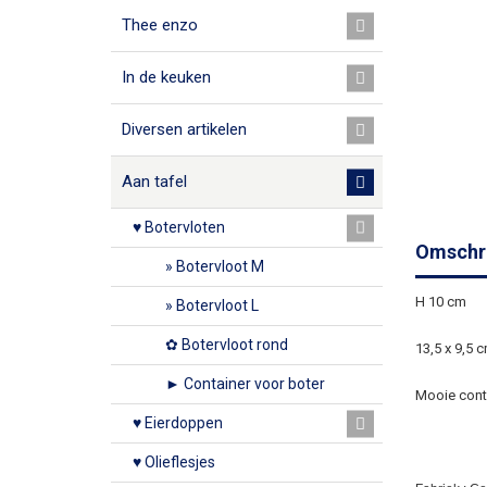
Thee enzo
In de keuken
Diversen artikelen
Aan tafel
♥ Botervloten
Omschri
» Botervloot M
H 10 cm
» Botervloot L
✿ Botervloot rond
13,5 x 9,5 
► Container voor boter
Mooie conta
♥ Eierdoppen
♥ Olieflesjes