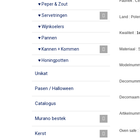
Fabriek : C
♥ Peper & Zout
♥ Servetringen
Land : Pole
♥ Wijnkoelers
Kwaliteit :
1
♥ Pannen
♥ Kannen + Kommen
Materiaal :
♥ Honingpotten
Modelnumme
Unikat
Decornumm
Pasen / Halloween
Decornaam :
Catalogus
Artikelnumm
Murano bestek
Oven safe :
Kerst