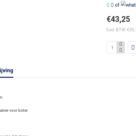
of
€43,25
Excl. BTW: €35
jving
cm
iner voor boter.