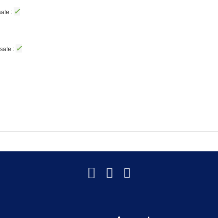
✓
afe :
✓
safe :