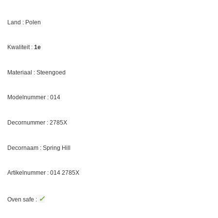
Land : Polen
Kwaliteit :
1e
Materiaal : Steengoed
Modelnummer : 014
Decornummer :
2785X
Decornaam :
Spring Hill
Artikelnummer : 014
2785X
✓
Oven safe :