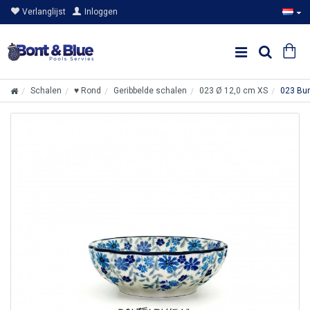
Verlanglijst
Inloggen
Schalen
♥ Rond
Geribbelde schalen
023 Ø 12,0 cm XS
023 Bun