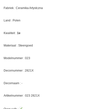
Fabriek : Ceramika Artystczna
Land : Polen
Kwaliteit :
1e
Materiaal : Steengoed
Modelnummer : 023
Decornummer :
2821X
Decornaam : -
Artikelnummer : 023
2821X
✓
Oven safe :