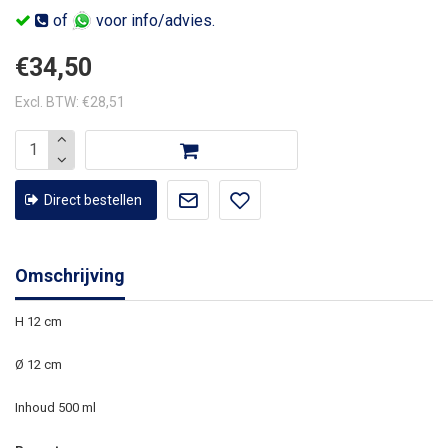
of
voor info/advies.
€34,50
Excl. BTW: €28,51
Direct bestellen
Omschrijving
H 12 cm
Ø 12 cm
Inhoud 500 ml