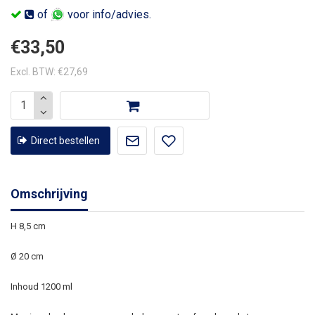
of
voor info/advies.
€33,50
Excl. BTW: €27,69
Direct bestellen
Omschrijving
H 8,5 cm
Ø 20 cm
Inhoud 1200 ml