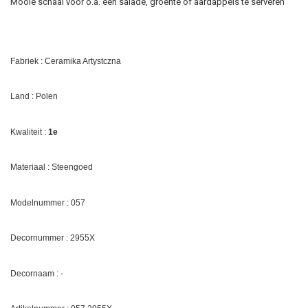
Mooie schaal voor o.a. een salade, groente of aardappels te serveren
Fabriek : Ceramika Artystczna
Land : Polen
Kwaliteit :
1e
Materiaal : Steengoed
Modelnummer : 057
Decornummer :
2955X
Decornaam : -