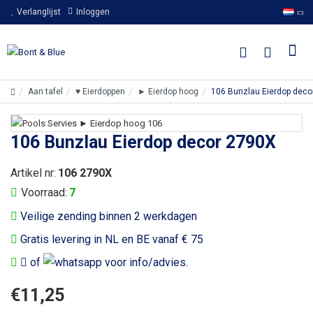
Verlanglijst
Inloggen
Aan tafel
♥ Eierdoppen
► Eierdop hoog
106 Bunzlau Eierdop deco
106 Bunzlau Eierdop decor 2790X
Artikel nr:
106 2790X
Voorraad:
7
Veilige zending binnen 2 werkdagen
Gratis levering in NL en BE vanaf € 75
of
voor info/advies.
€11,25