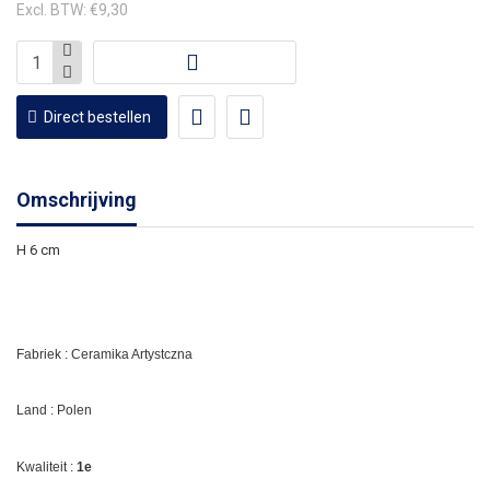
Excl. BTW: €9,30
Direct bestellen
Omschrijving
H 6 cm
Fabriek : Ceramika Artystczna
Land : Polen
Kwaliteit :
1e