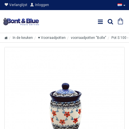
Verlanglijst
Inloggen
In de keuken
♥ Voorraadpotten
voorraadpotten "Bolle"
Pot S 100 -