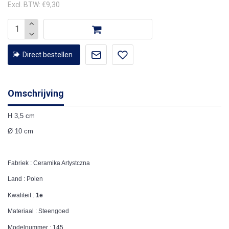
Excl. BTW: €9,30
Direct bestellen
Omschrijving
H 3,5 cm
Ø 10 cm
Fabriek : Ceramika Artystczna
Land : Polen
Kwaliteit :
1e
Materiaal : Steengoed
Modelnummer : 145