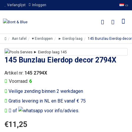
Verlanglijst
Inloggen
Aan tafel
♥ Eierdoppen
► Eierdop laag
145 Bunzlau Eierdop deco
145 Bunzlau Eierdop decor 2794X
Artikel nr:
145 2794X
Voorraad:
6
Veilige zending binnen 2 werkdagen
Gratis levering in NL en BE vanaf € 75
of
voor info/advies.
€11,25