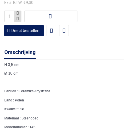
Excl. BTW: €9,30
Direct bestellen
Omschrijving
H 3,5 cm
Ø 10 cm
Fabriek : Ceramika Artystczna
Land : Polen
Kwaliteit :
1e
Materiaal : Steengoed
Modelnummer : 145