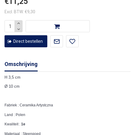
€11,25
Excl. BTW: €9,30
Direct bestellen
Omschrijving
H 3,5 cm
Ø 10 cm
Fabriek : Ceramika Artystczna
Land : Polen
Kwaliteit :
1e
Materiaal : Steengoed