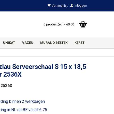
Verlanglijst
Inloggen
0 product(en) - €0,00
UNIKAT
VAZEN
MURANO BESTEK
KERST
lau Serveerschaal S 15 x 18,5
r 2536X
 2536X
1
nding binnen 2 werkdagen
ring in NL en BE vanaf € 75