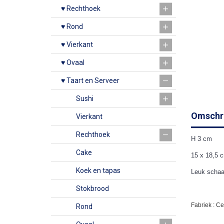
♥ Rechthoek
♥ Rond
♥ Vierkant
♥ Ovaal
♥ Taart en Serveer
Sushi
Omschri
Vierkant
Rechthoek
H 3 cm
Cake
15 x 18,5 
Koek en tapas
Leuk schaal
Stokbrood
Fabriek : C
Rond