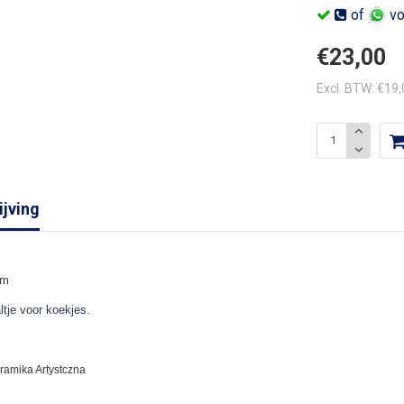
of
vo
€23,00
Excl. BTW: €19
jving
cm
tje voor koekjes.
eramika Artystczna