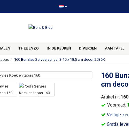
HALEN
THEE ENZO
IN DE KEUKEN
DIVERSEN
AAN TAFEL
tapas
160 Bunzlau Serveerschaal S 15 x 18,5 cm decor 2536X
160 Bunz
cm deco
Artikel nr:
160
Voorraad:
Veilige ze
Gratis leve