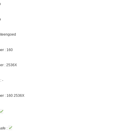
n
e
 Steengoed
r : 160
er :
2536X
 -
er : 160
2536X
✓
✓
afe :