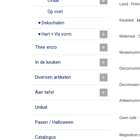
Ovaal
Land : Pole
Op voet
Kwaliteit :
1
♥ Dekschalen
♥ Hart + Vis vorm
Materiaal :
Thee enzo
Modelnumme
In de keuken
Decornumm
Diversen artikelen
Decornaam :
Aan tafel
Artikelnumm
Unikat
Oven safe :
Pasen / Halloween
Magnetron s
Catalogus