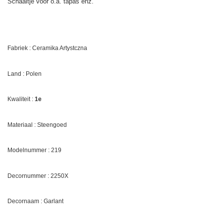
Schaaltje voor o.a. tapas enz.
Fabriek : Ceramika Artystczna
Land : Polen
Kwaliteit :
1e
Materiaal : Steengoed
Modelnummer : 219
Decornummer :
2250X
Decornaam : Garlant