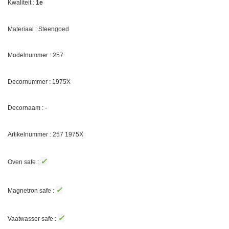
Kwaliteit :
1e
Materiaal : Steengoed
Modelnummer : 257
Decornummer :
1975X
Decornaam : -
Artikelnummer : 257
1975X
✓
Oven safe :
✓
Magnetron safe :
✓
Vaatwasser safe :