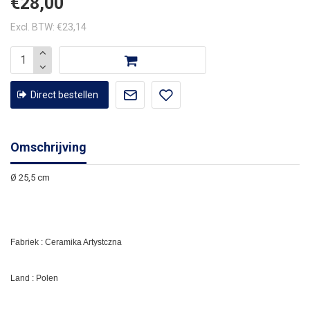
€28,00
Excl. BTW: €23,14
Direct bestellen
Omschrijving
Ø 25,5 cm
Fabriek : Ceramika Artystczna
Land : Polen