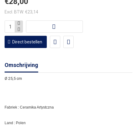
€28,00
Excl. BTW: €23,14
Direct bestellen
Omschrijving
Ø 25,5 cm
Fabriek : Ceramika Artystczna
Land : Polen