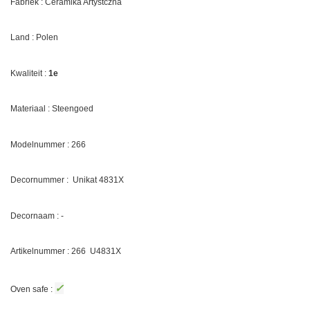
Fabriek : Ceramika Artystczna
Land : Polen
Kwaliteit :
1e
Materiaal : Steengoed
Modelnummer : 266
Decornummer :
Unikat 4831X
Decornaam : -
Artikelnummer : 266
U4831X
✓
Oven safe :