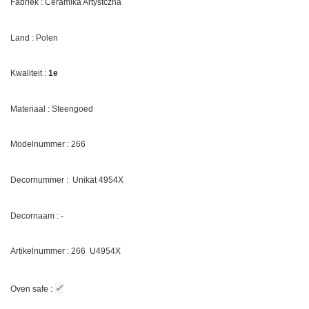
Fabriek : Ceramika Artystczna
Land : Polen
Kwaliteit :
1e
Materiaal : Steengoed
Modelnummer : 266
Decornummer :
Unikat 4954X
Decornaam : -
Artikelnummer : 266
U4954X
✓
Oven safe :