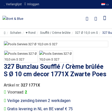
Verlanglijst
Inloggen
Schalen
♥ Rond
Soufflé / Crème brûlée
327 Ø 10,0 cm S
327 Bu
327 Bunzlau Soufflé / Crème brûlée
S Ø 10 cm decor 1771X Zwarte Poes
Artikel nr:
327 1771X
Voorraad:
2
Veilige zending binnen 2 werkdagen
Gratis levering in NL en BE vanaf € 75