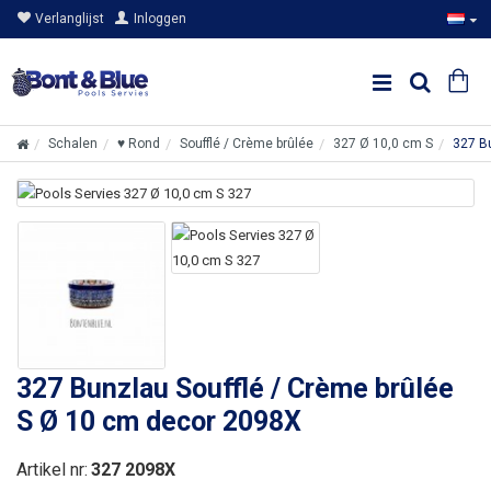
Verlanglijst
Inloggen
Schalen
♥ Rond
Soufflé / Crème brûlée
327 Ø 10,0 cm S
327 B
327 Bunzlau Soufflé / Crème brûlée
S Ø 10 cm decor 2098X
Artikel nr:
327 2098X