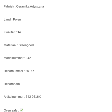
Fabriek : Ceramika Artystczna
Land : Polen
Kwaliteit :
1e
Materiaal : Steengoed
Modelnummer : 342
Decornummer :
2616X
Decornaam : -
Artikelnummer : 342
2616X
✓
Oven safe :