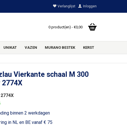
Verlanglijst
Inloggen
0 product(en) - €0,00
UNIKAT
VAZEN
MURANO BESTEK
KERST
lau Vierkante schaal M 300
r 2774X
 2774X
4
nding binnen 2 werkdagen
ring in NL en BE vanaf € 75