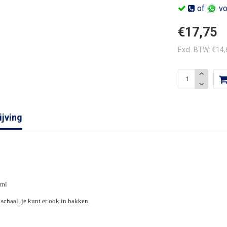
of
vo
€17,75
Excl. BTW: €14
jving
 ml
schaal, je kunt er ook in bakken.