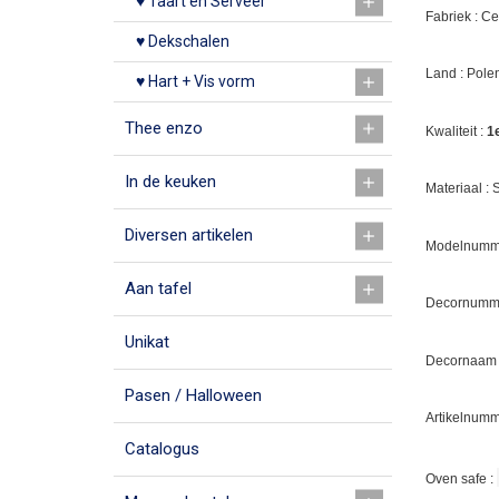
♥ Taart en Serveer
Fabriek : C
♥ Dekschalen
Land : Pole
♥ Hart + Vis vorm
Thee enzo
Kwaliteit :
1
In de keuken
Materiaal :
Diversen artikelen
Modelnumme
Aan tafel
Decornumm
Unikat
Decornaam :
Pasen / Halloween
Artikelnumm
Catalogus
Oven safe :