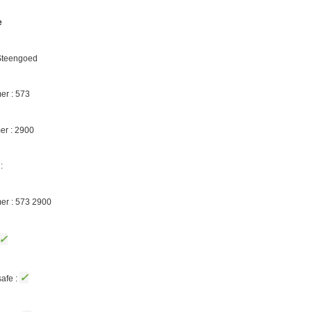
e
 Steengoed
r : 573
er :
2900
 :
er : 573
2900
✓
✓
afe :