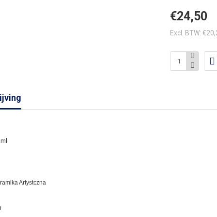
€24,50
Excl. BTW: €20
jving
 ml
eramika Artystczna
n