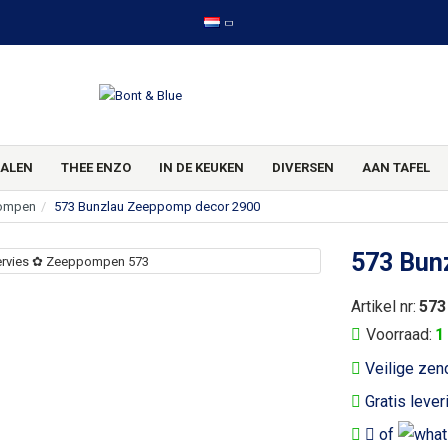
ALEN
THEE ENZO
IN DE KEUKEN
DIVERSEN
AAN TAFEL
ompen
573 Bunzlau Zeeppomp decor 2900
573 Bun
Artikel nr:
573
Voorraad:
1
Veilige zen
Gratis lever
of