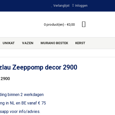
Verlanglijst
Inloggen
0 product(en) - €0,00
UNIKAT
VAZEN
MURANO BESTEK
KERST
zlau Zeeppomp decor 2900
 2900
ding binnen 2 werkdagen
ing in NL en BE vanaf € 75
voor info/advies.