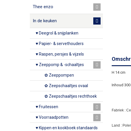
Thee enzo
In de keuken
♥ Deegrol & snijplanken
♥ Papier- & servethouders
♥ Raspen, persjes & vijzels
Omschri
♥ Zeeppomp & -schaaltjes
H 14 cm
✿ Zeeppompen
Inhoud 300
✿ Zeepschaaltjes ovaal
✿ Zeepschaaltjes rechthoek
♥ Fruitessen
Fabriek : C
♥ Voorraadpotten
Land : Pole
♥ Kippen en kookboek standaards