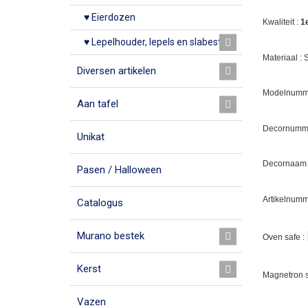
♥ Eierdozen
Kwaliteit :
1
♥ Lepelhouder, lepels en slabestek
Materiaal :
Diversen artikelen
Modelnumme
Aan tafel
Decornumm
Unikat
Decornaam
Pasen / Halloween
Artikelnumm
Catalogus
Murano bestek
Oven safe :
Kerst
Magnetron s
Vazen