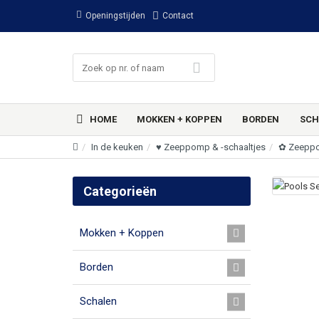
Openingstijden
Contact
HOME
MOKKEN + KOPPEN
BORDEN
SCH
In de keuken
♥ Zeeppomp & -schaaltjes
✿ Zeepp
Categorieën
Mokken + Koppen
Borden
Schalen