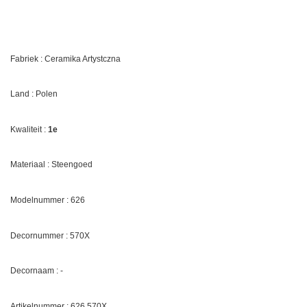
Fabriek : Ceramika Artystczna
Land : Polen
Kwaliteit :
1e
Materiaal : Steengoed
Modelnummer : 626
Decornummer :
570X
Decornaam : -
Artikelnummer : 626
570X