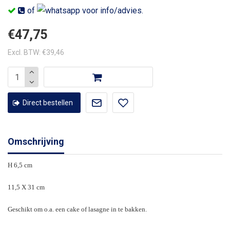
of
voor info/advies.
€47,75
Excl. BTW: €39,46
Direct bestellen
Omschrijving
H 6,5 cm
11,5 X 31 cm
Geschikt om o.a. een cake of lasagne in te bakken.