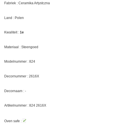
Fabriek : Ceramika Artystczna
Land : Polen
Kwaliteit :
1e
Materiaal : Steengoed
Modelnummer : 824
Decornummer :
2616X
Decornaam : -
Artikelnummer : 824
2616X
✓
Oven safe :