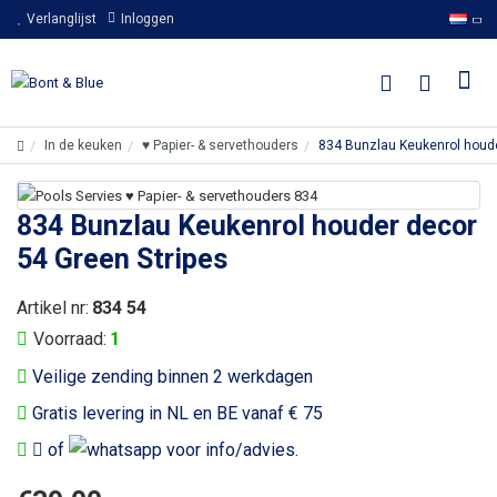
Verlanglijst
Inloggen
In de keuken
♥ Papier- & servethouders
834 Bunzlau Keukenrol houde
834 Bunzlau Keukenrol houder decor
54 Green Stripes
Artikel nr:
834 54
Voorraad:
1
Veilige zending binnen 2 werkdagen
Gratis levering in NL en BE vanaf € 75
of
voor info/advies.