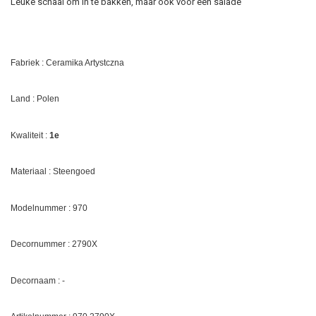
Leuke schaal om in te bakken, maar ook voor een salade
Fabriek : Ceramika Artystczna
Land : Polen
Kwaliteit :
1e
Materiaal : Steengoed
Modelnummer : 970
Decornummer :
2790X
Decornaam : -