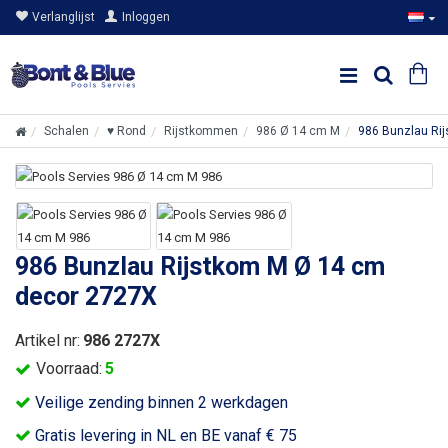
Verlanglijst
Inloggen
Schalen
♥ Rond
Rijstkommen
986 Ø 14 cm M
986 Bunzlau Ri
986 Bunzlau Rijstkom M Ø 14 cm
decor 2727X
Artikel nr:
986 2727X
Voorraad:
5
Veilige zending binnen 2 werkdagen
Gratis levering in NL en BE vanaf € 75