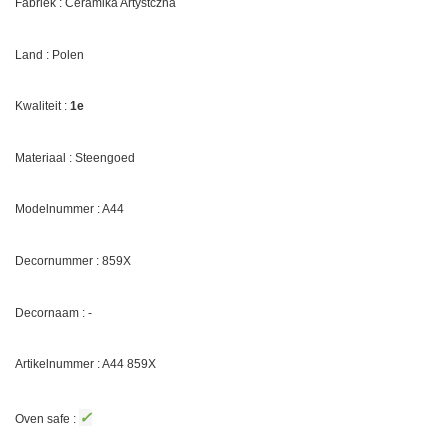
Fabriek : Ceramika Artystczna
Land : Polen
Kwaliteit :
1e
Materiaal : Steengoed
Modelnummer : A44
Decornummer :
859X
Decornaam : -
Artikelnummer : A44
859X
✓
Oven safe :