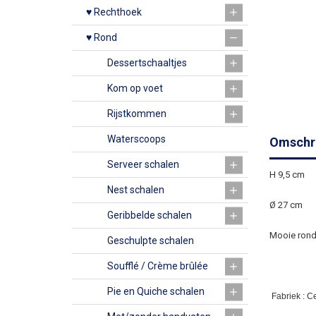
♥ Rechthoek
♥ Rond
Dessertschaaltjes
Kom op voet
Rijstkommen
Waterscoops
Omschri
Serveer schalen
H 9,5 cm
Nest schalen
Ø 27 cm
Geribbelde schalen
Mooie ronde
Geschulpte schalen
Soufflé / Crème brûlée
Pie en Quiche schalen
Fabriek : C