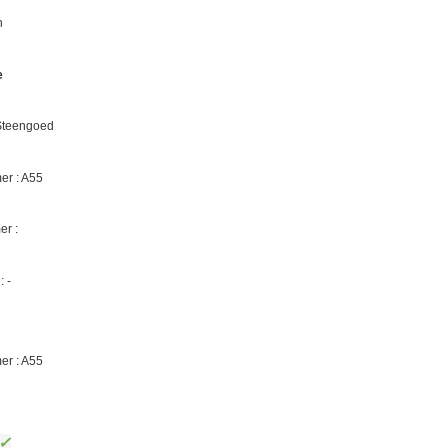
n
e
 Steengoed
r : A55
er :
 -
er : A55
✓