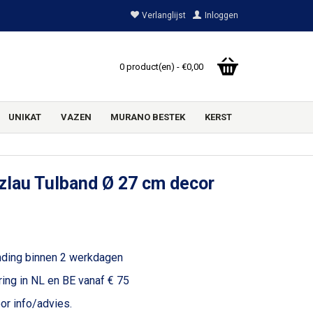
Verlanglijst
Inloggen
0 product(en) - €0,00
UNIKAT
VAZEN
MURANO BESTEK
KERST
zlau Tulband Ø 27 cm decor
1
nding binnen 2 werkdagen
ring in NL en BE vanaf € 75
or info/advies.