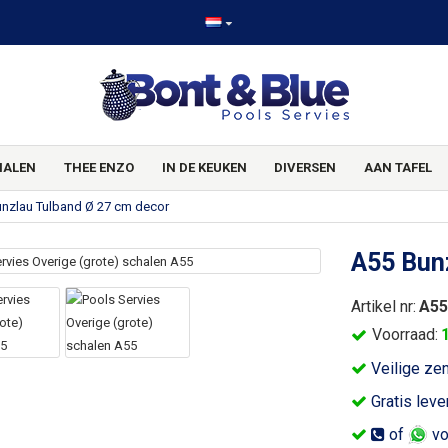
HALEN
THEE ENZO
IN DE KEUKEN
DIVERSEN
AAN TAFEL
nzlau Tulband Ø 27 cm decor
A55 Bun
Artikel nr:
A55
Voorraad:
Veilige ze
Gratis leve
of
vo