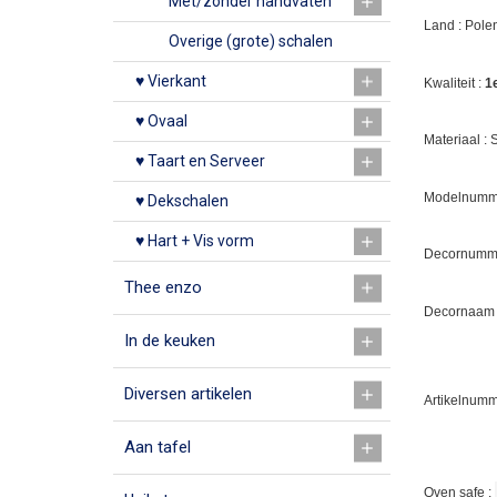
Met/zonder handvaten
Land : Pole
Overige (grote) schalen
♥ Vierkant
Kwaliteit :
1
♥ Ovaal
Materiaal :
♥ Taart en Serveer
Modelnumme
♥ Dekschalen
♥ Hart + Vis vorm
Decornumm
Thee enzo
Decornaam :
In de keuken
Diversen artikelen
Artikelnumm
Aan tafel
Oven safe :