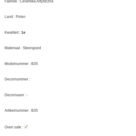
Fabriek : Ceramika Artystczna
Land : Polen
Kwaliteit :
1e
Materiaal : Steengoed
Modelnummer : B35
Decornummer :
Decornaam :
-
Artikelnummer : B35
✓
Oven safe :