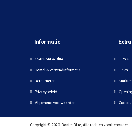
Informatie
Extra
Over Bont & Blue
Film + F
Bestel & verzendinformatie
Links
Retourneren
Markten
Privacybeleid
Opening
Algemene voorwaarden
Cadeau
Copyright © 2020, BontenBlue, Alle rechten voorbehouden