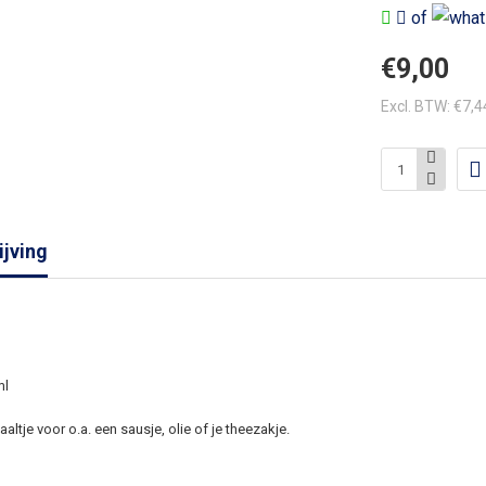
of
€9,00
Excl. BTW: €7,4
jving
ml
altje voor o.a. een sausje, olie of je theezakje.