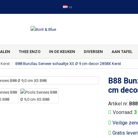
ALEN
THEE ENZO
IN DE KEUKEN
DIVERSEN
AAN TAFEL
 Kerst
B88 Bunzlau Serveer schaaltje XS Ø 9 cm decor 2858X Kerst
B88 Bunz
cm deco
Artikel nr:
B88
Voorraad:
3
Veilige zen
Gratis lever