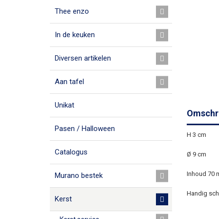
Thee enzo
In de keuken
Diversen artikelen
Aan tafel
Unikat
Omschri
Pasen / Halloween
H 3 cm
Catalogus
Ø 9 cm
Inhoud 70 
Murano bestek
Handig scha
Kerst