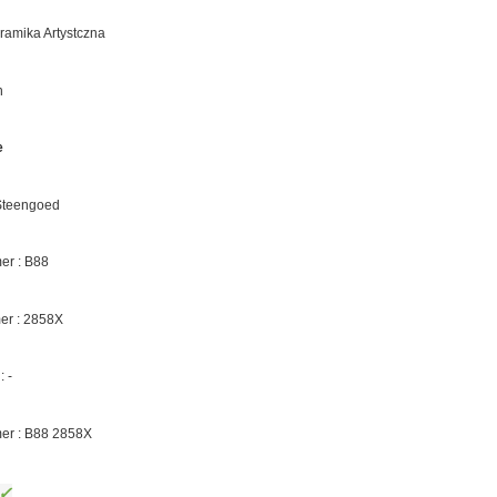
eramika Artystczna
n
e
 Steengoed
r : B88
er :
2858X
 -
er : B88
2858X
✓