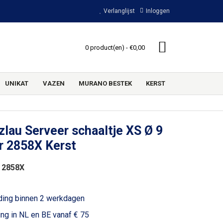
Verlanglijst
Inloggen
0 product(en) - €0,00
UNIKAT
VAZEN
MURANO BESTEK
KERST
lau Serveer schaaltje XS Ø 9
r 2858X Kerst
 2858X
ding binnen 2 werkdagen
ing in NL en BE vanaf € 75