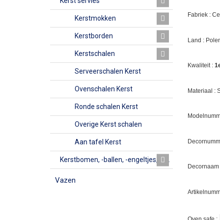
Kerst servies
Fabriek : C
Kerstmokken
Kerstborden
Land : Pole
Kerstschalen
Kwaliteit :
1
Serveerschalen Kerst
Ovenschalen Kerst
Materiaal :
Ronde schalen Kerst
Modelnumme
Overige Kerst schalen
Decornumm
Aan tafel Kerst
Kerstbomen, -ballen, -engeltjes, -bellen, Kerkjes en vazen
Decornaam :
Vazen
Artikelnumm
Oven safe :