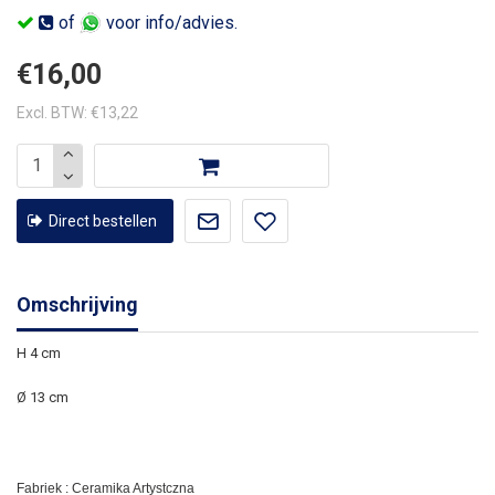
of
voor info/advies.
€16,00
Excl. BTW: €13,22
Direct bestellen
Omschrijving
H 4 cm
Ø 13 cm
Fabriek : Ceramika Artystczna