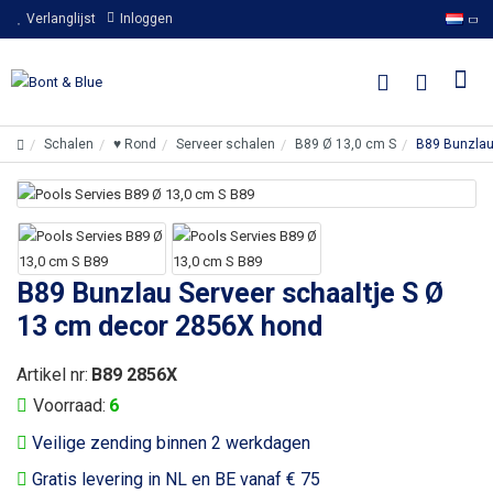
Verlanglijst
Inloggen
Schalen
♥ Rond
Serveer schalen
B89 Ø 13,0 cm S
B89 Bunzlau
B89 Bunzlau Serveer schaaltje S Ø
13 cm decor 2856X hond
Artikel nr:
B89 2856X
Voorraad:
6
Veilige zending binnen 2 werkdagen
Gratis levering in NL en BE vanaf € 75