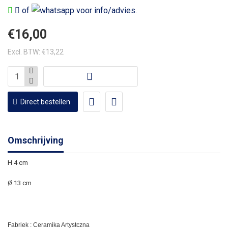
of
voor info/advies.
€16,00
Excl. BTW: €13,22
Direct bestellen
Omschrijving
H 4 cm
Ø 13 cm
Fabriek : Ceramika Artystczna