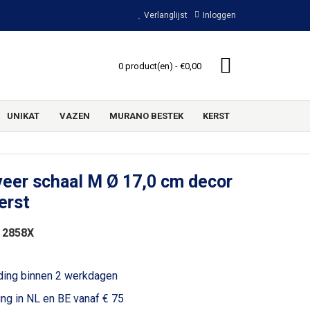
Verlanglijst
Inloggen
0 product(en) - €0,00
UNIKAT
VAZEN
MURANO BESTEK
KERST
eer schaal M Ø 17,0 cm decor
erst
 2858X
ding binnen 2 werkdagen
ing in NL en BE vanaf € 75