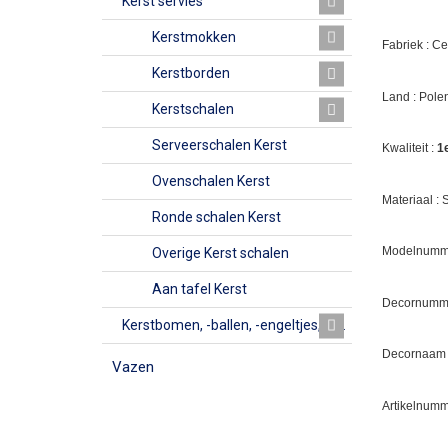
Kerst servies
Kerstmokken
Fabriek : C
Kerstborden
Land : Pole
Kerstschalen
Serveerschalen Kerst
Kwaliteit :
1
Ovenschalen Kerst
Materiaal :
Ronde schalen Kerst
Modelnumme
Overige Kerst schalen
Aan tafel Kerst
Decornumm
Kerstbomen, -ballen, -engeltjes, -bellen, Kerkjes en vazen
Decornaam
Vazen
Artikelnumm