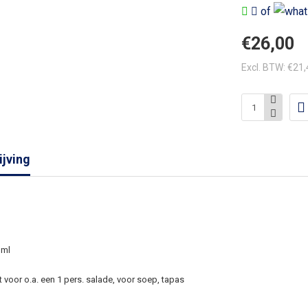
of
€26,00
Excl. BTW: €21
jving
 ml
voor o.a. een 1 pers. salade, voor soep, tapas