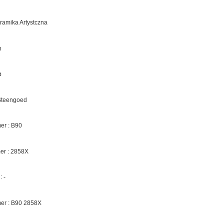
eramika Artystczna
n
e
 Steengoed
r : B90
er :
2858X
 :
-
er : B90
2858X