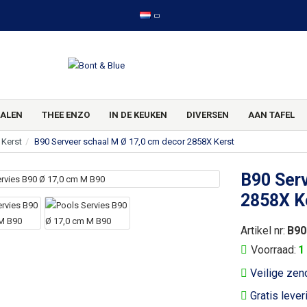
ALEN
THEE ENZO
IN DE KEUKEN
DIVERSEN
AAN TAFEL
 Kerst
B90 Serveer schaal M Ø 17,0 cm decor 2858X Kerst
B90 Serv
2858X K
Artikel nr:
B90
Voorraad:
1
Veilige zen
Gratis lever