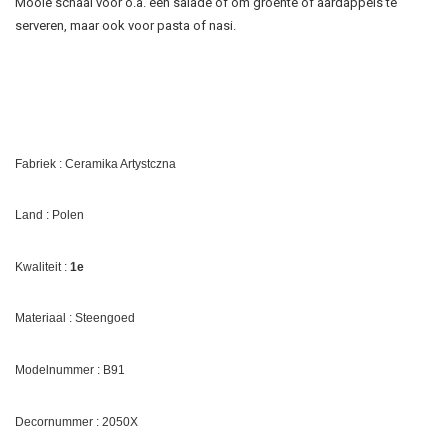
Mooie schaal voor o.a. een salade of om groente of aardappels te
serveren, maar ook voor pasta of nasi.
Fabriek : Ceramika Artystczna
Land : Polen
Kwaliteit :
1e
Materiaal : Steengoed
Modelnummer : B91
Decornummer :
2050X