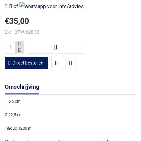
of
voor info/advies.
€35,00
Excl. BTW: €28,93
Direct bestellen
Omschrijving
H 6,5 cm
Ø 22,5 cm
Inhoud 1200 ml