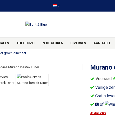
HALEN
THEE ENZO
IN DE KEUKEN
DIVERSEN
AAN TAFEL
r groen diner set
Murano d
Voorraad:
Veilige ze
Gratis leve
of
€45,00