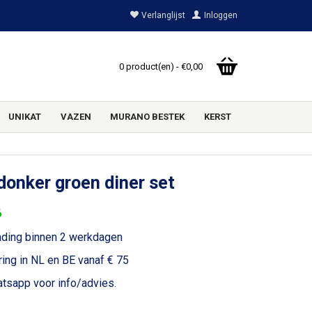
Verlanglijst
Inloggen
0 product(en) - €0,00
UNIKAT
VAZEN
MURANO BESTEK
KERST
onker groen diner set
6
nding binnen 2 werkdagen
ring in NL en BE vanaf € 75
voor info/advies.