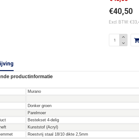
€40,50
Excl. BTW: €33
jving
nde productinformatie
Murano
Donker groen
Parelmoer
duct
Bestekset 4-delig
heft
Kunststof (Acryl)
 lemmet
Roestvrij staal 18/10 dikte 2,5mm