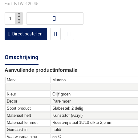
Excl. BTW: €20,45
Direct bestellen
Omschrijving
Aanvullende productinformatie
Merk
Murano
Kleur
Olijf groen
Decor
Parelmoer
Soort product
Slabestek 2 delig
Materiaal heft
Kunststof (Acryl)
Materiaal lemmet
Roestvrij staal 18/10 dikte 2,5mm
Gemaakt in
Italië
Vaatwasmachine
55°C