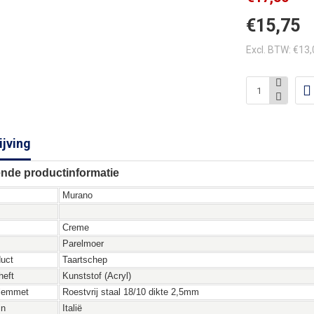
€15,75
Excl. BTW: €13
jving
nde productinformatie
Murano
Creme
Parelmoer
duct
Taartschep
heft
Kunststof (Acryl)
 lemmet
Roestvrij staal 18/10 dikte 2,5mm
in
Italië