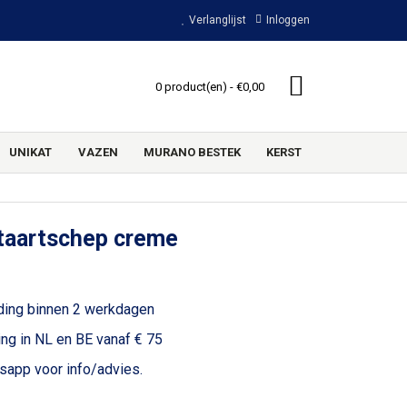
Verlanglijst
Inloggen
0 product(en) - €0,00
UNIKAT
VAZEN
MURANO BESTEK
KERST
taartschep creme
ding binnen 2 werkdagen
ing in NL en BE vanaf € 75
voor info/advies.