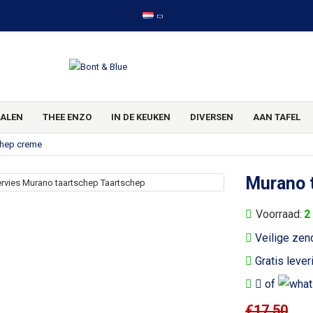
ALEN
THEE ENZO
IN DE KEUKEN
DIVERSEN
AAN TAFEL
chep creme
Murano 
Voorraad:
2
Veilige zen
Gratis lever
of
€17,50