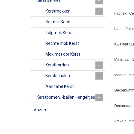
Kerst servies
Kerstmokken
Fabriek : C
Bolmok Kerst
Land : Pole
Tulpmok Kerst
Rechte mok Kerst
Kwaliteit :
1
Mok met oor Kerst
Materiaal :
Kerstborden
Modelnumme
Kerstschalen
Aan tafel Kerst
Decornumm
Kerstbomen, -ballen, -engeltjes, -bellen, Kerkjes en vazen
Decornaam :
Vazen
Artikelnumm