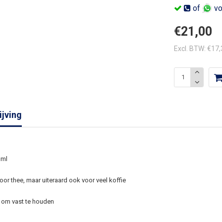
of
vo
€21,00
Excl. BTW: €17
jving
 ml
oor thee, maar uiteraard ook voor veel koffie
 om vast te houden