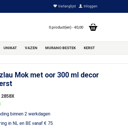
Verlanglijst
Inloggen
0 product(en) - €0,00
UNIKAT
VAZEN
MURANO BESTEK
KERST
zlau Mok met oor 300 ml decor
erst
 2858X
3
nding binnen 2 werkdagen
ring in NL en BE vanaf € 75