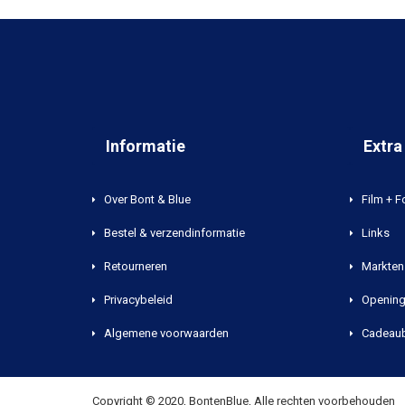
Informatie
Extra
Over Bont & Blue
Film + F
Bestel & verzendinformatie
Links
Retourneren
Markten 
Privacybeleid
Opening
Algemene voorwaarden
Cadeau
Copyright © 2020, BontenBlue, Alle rechten voorbehouden