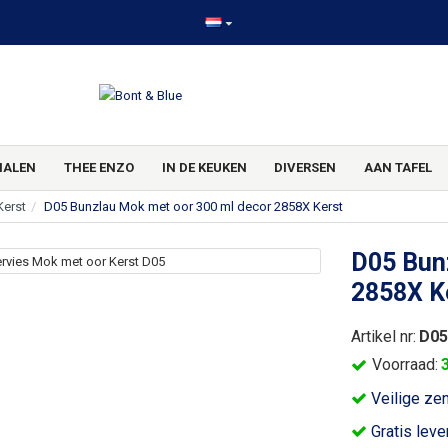
HALEN
THEE ENZO
IN DE KEUKEN
DIVERSEN
AAN TAFEL
Kerst
D05 Bunzlau Mok met oor 300 ml decor 2858X Kerst
D05 Bun
2858X K
Artikel nr:
D05
Voorraad:
Veilige ze
Gratis leve