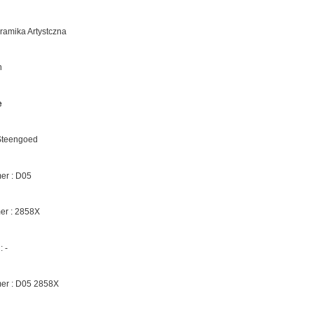
eramika Artystczna
n
e
 Steengoed
r : D05
er :
2858X
 -
er : D05
2858X