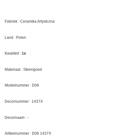
Fabriek : Ceramika Artystczna
Land : Polen
Kwaliteit :
1e
Materiaal : Steengoed
Modelnummer : D06
Decornummer :
1437X
Decornaam : -
Artikelnummer : D06
1437X