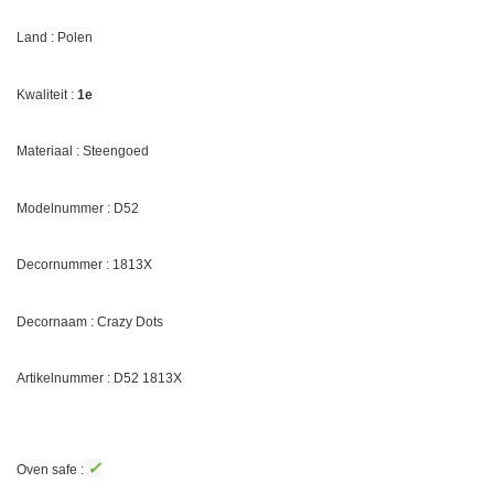
Land : Polen
Kwaliteit :
1e
Materiaal : Steengoed
Modelnummer : D52
Decornummer :
1813X
Decornaam :
Crazy Dots
Artikelnummer : D52
1813X
✓
Oven safe :