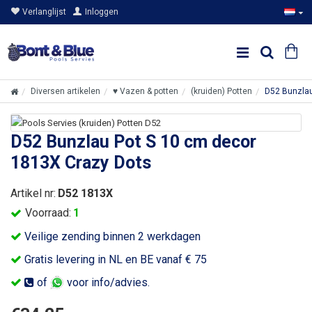
Verlanglijst
Inloggen
Diversen artikelen
♥ Vazen & potten
(kruiden) Potten
D52 Bunzlau
D52 Bunzlau Pot S 10 cm decor
1813X Crazy Dots
Artikel nr:
D52 1813X
Voorraad:
1
Veilige zending binnen 2 werkdagen
Gratis levering in NL en BE vanaf € 75
of
voor info/advies.