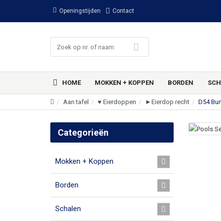
Openingstijden
Contact
HOME
MOKKEN + KOPPEN
BORDEN
SCH
Aan tafel
♥ Eierdoppen
►Eierdop recht
D54 Bun
Categorieën
Mokken + Koppen
Borden
Schalen