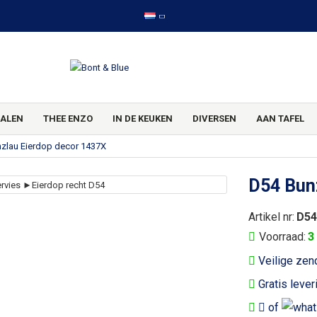
ALEN
THEE ENZO
IN DE KEUKEN
DIVERSEN
AAN TAFEL
zlau Eierdop decor 1437X
D54 Bun
Artikel nr:
D54
Voorraad:
3
Veilige zen
Gratis lever
of