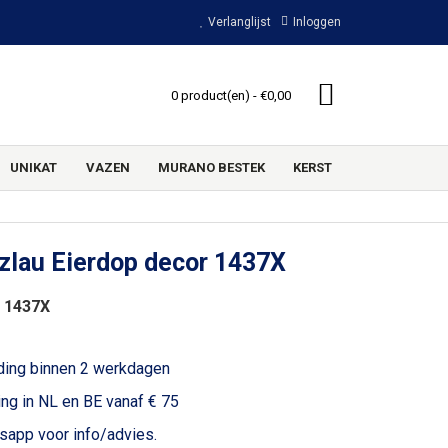
Verlanglijst
Inloggen
0 product(en) - €0,00
UNIKAT
VAZEN
MURANO BESTEK
KERST
zlau Eierdop decor 1437X
 1437X
ding binnen 2 werkdagen
ing in NL en BE vanaf € 75
voor info/advies.