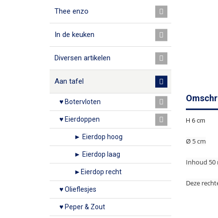
Thee enzo
In de keuken
Diversen artikelen
Aan tafel
Omschri
♥ Botervloten
♥ Eierdoppen
H 6 cm
► Eierdop hoog
Ø 5 cm
► Eierdop laag
Inhoud 50 
►Eierdop recht
Deze rechte
♥ Olieflesjes
♥ Peper & Zout