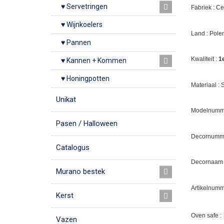
♥ Servetringen
Fabriek : C
♥ Wijnkoelers
Land : Pole
♥ Pannen
Kwaliteit :
1
♥ Kannen + Kommen
♥ Honingpotten
Materiaal :
Unikat
Modelnumme
Pasen / Halloween
Decornumm
Catalogus
Decornaam
Murano bestek
Artikelnumm
Kerst
Oven safe :
Vazen