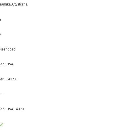
eramika Artystczna
n
e
 Steengoed
r : D54
er :
1437X
 :
-
er : D54
1437X
✓