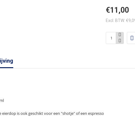
€11,00
Excl. BTW: €9,0
jving
ml
 eierdop is ook geschikt voor een "shotje" of een espresso