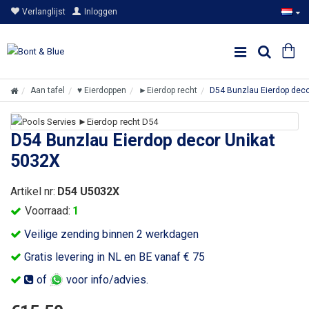
Verlanglijst
Inloggen
Aan tafel
♥ Eierdoppen
►Eierdop recht
D54 Bunzlau Eierdop deco
D54 Bunzlau Eierdop decor Unikat
5032X
Artikel nr:
D54 U5032X
Voorraad:
1
Veilige zending binnen 2 werkdagen
Gratis levering in NL en BE vanaf € 75
of
voor info/advies.