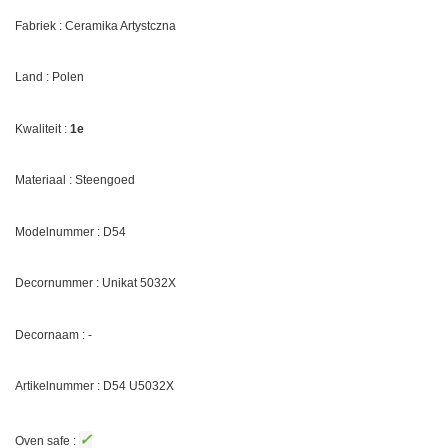
Fabriek : Ceramika Artystczna
Land : Polen
Kwaliteit :
1e
Materiaal : Steengoed
Modelnummer : D54
Decornummer :
Unikat 5032X
Decornaam :
-
Artikelnummer : D54
U5032X
✓
Oven safe :