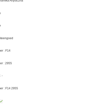
eramika Artystczna
n
e
 Steengoed
r : F14
er :
2955
 -
er : F14
2955
✓